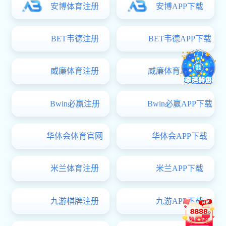
??
6月6日，
教育部留学服务中心主办的
“海纳百川——
记、董事长孙永才作为企业代表受邀致辞。
该活动旨在
道，搭建中国出海企业与国际化人才之间的对接平台。
大泉等
出席
开幕式
。
??孙永才首先向教育部、北京市及北京外国语大学长期
装备行业作出重要指示；2025年在首次视察十周年之际
际同行前列
，
产品服务116个国家和地区，成功打造雅