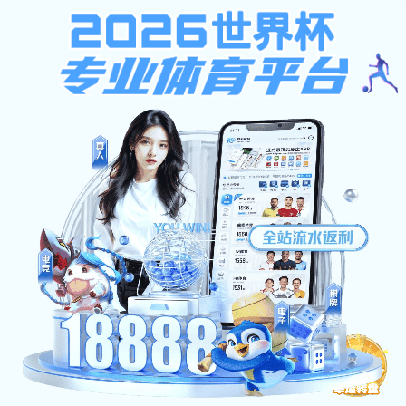
乐天体育电竞
中车网站群
中文简体
中文繁体
|
English
网站首页
关于我们
新闻中心
企业能力
产品营销