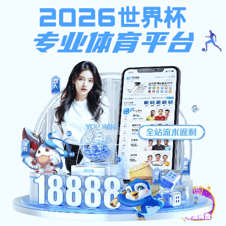
乐天体育电竞
中车网站群
中文简体
中文繁体
|
English
网站首页
关于我们
新闻中心
</